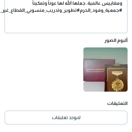
ومقاييس عالمية. جعلها الله لها عوناً وتمكيناً
#جمعية_وفود_الحرم
#تطوير_وتدريب_منسوبي_القطاع_غير_ا
ألبوم الصور
التعليقات
لايوجد تعليقات