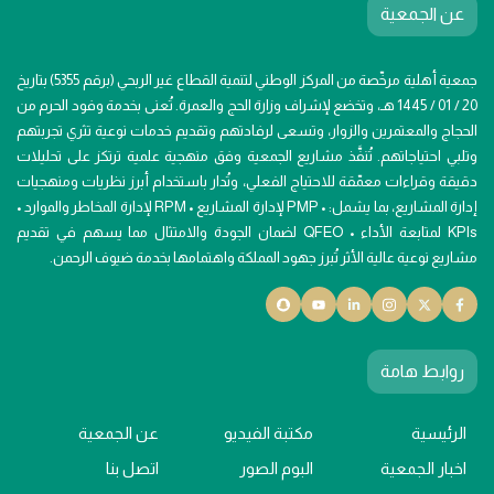
عن الجمعية
جمعية أهلية مرخّصة من المركز الوطني لتنمية القطاع غير الربحي (برقم 5355) بتاريخ
20 / 01 / 1445 هـ، وتخضع لإشراف وزارة الحج والعمرة. تُعنى بخدمة وفود الحرم من
الحجاج والمعتمرين والزوار، وتسعى لرفادتهم وتقديم خدمات نوعية تثري تجربتهم
وتلبي احتياجاتهم. تُنفَّذ مشاريع الجمعية وفق منهجية علمية ترتكز على تحليلات
دقيقة وقراءات معمّقة للاحتياج الفعلي، وتُدار باستخدام أبرز نظريات ومنهجيات
إدارة المشاريع، بما يشمل: •⁠ ⁠PMP لإدارة المشاريع •⁠ ⁠RPM لإدارة المخاطر والموارد •⁠
⁠KPIs لمتابعة الأداء •⁠ ⁠QFEO لضمان الجودة والامتثال مما يسهم في تقديم
مشاريع نوعية عالية الأثر تُبرز جهود المملكة واهتمامها بخدمة ضيوف الرحمن.
روابط هامة
الرئيسية
مكتبة الفيديو
عن الجمعية
اخبار الجمعية
البوم الصور
اتصل بنا